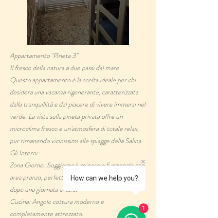
Appartamento "Pineta 3"
​Il fresco della natura a due passi dal mare
​Questo appartamento è la scelta ideale per chi
desidera una vacanza rigenerante, caratterizzata
dalla tranquillità e dal piacere di vivere immersi nel
verde. La vista sulla pineta privata offre un
microclima fresco e un'atmosfera di totale relax,
pur rimanendo vicinissimi alle spiagge della Salina.
​Gli Interni:
​Zona Giorno: Soggiorno luminoso e funzionale con
area pranzo, perfetto per i momenti in famiglia
How can we help you?
dopo una giornata al sole.
​Cucina: Angolo cottura moderno e
1
completamente attrezzato.