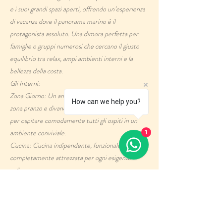
e i suoi grandi spazi aperti, offrendo un’esperienza
di vacanza dove il panorama marino è il
protagonista assoluto. Una dimora perfetta per
famiglie o gruppi numerosi che cercano il giusto
equilibrio tra relax, ampi ambienti interni e la
bellezza della costa.
​Gli Interni:
​Zona Giorno: Un ampio soggiorno luminoso con
How can we help you?
zona pranzo e divano letto matrimoniale, ideale
per ospitare comodamente tutti gli ospiti in un
ambiente conviviale.
1
​Cucina: Cucina indipendente, funzionale e
completamente attrezzata per ogni esigenza
culinaria.
​Zona Notte: La villa dispone di tre ampie camere
da letto: due matrimoniali eleganti e una terza
camera doppia, studiate per garantire il massimo
riposo e privacy.